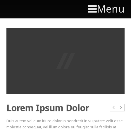
Menu
Lorem Ipsum Dolor
Duis autem vel eum iriure dolor in hendrerit in vulputate velit esse
molestie consequat, vel illum dolore eu feugiat nulla facilisis at