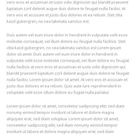
vero eros et accumsan et iusto odio dignissim qui blandit praesent
luptatum zzril delenit augue duis dolore te feugait nulla facilisi. At
vero eos et accusam et justo duo dolores et ea rebum. Stet clita
kasd gubergren, no sea takimata sanctus est.
Duis autem vel eum iriure dolor in hendrerit in vulputate velit esse
molestie consequat, vel illum dolore eu feugiat nulla facilisis. Stet
clita kasd gubergren, no sea takimata sanctus est Lorem ipsum
dolor sit amet. Duis autem vel eum iriure dolor in hendrerit in
vulputate velit esse molestie consequat, vel illum dolore eu feugiat
nulla facilisis at vero eros et accumsan et iusto odio dignissim qui
blandit praesent luptatum zzril delenit augue duis dolore te feugait
nulla facilisi. Lorem ipsum dolor sit amet. At vero eos et accusam et
justo duo dolores et ea rebum. Quis aute iure reprehenderit in
voluptate velit esse cillum dolore eu fugiat nulla pariatur.
Lorem ipsum dolor sit amet, consetetur sadipscing elitr, sed diam
nonumy eirmod tempor invidunt ut labore et dolore magna
aliquyam erat, sed diam voluptua. Lorem ipsum dolor sit amet,
consetetur sadipscing elitr, sed diam nonumy eirmod tempor
invidunt ut labore et dolore magna aliquyam erat, sed diam