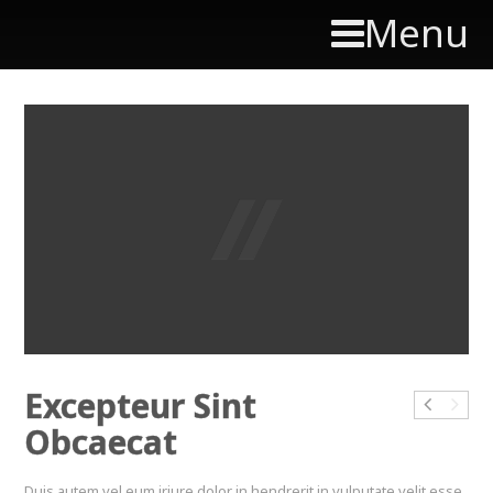
Menu
Excepteur Sint
Obcaecat
Duis autem vel eum iriure dolor in hendrerit in vulputate velit esse