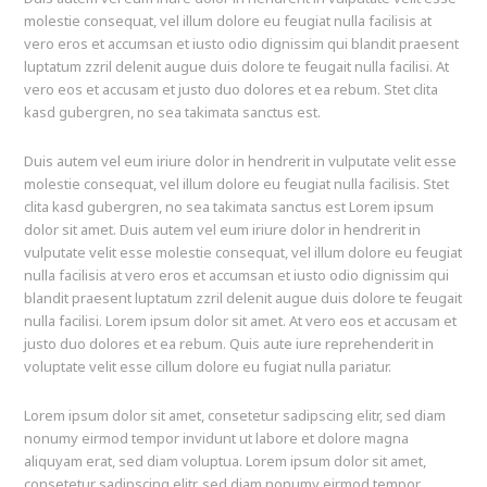
molestie consequat, vel illum dolore eu feugiat nulla facilisis at
vero eros et accumsan et iusto odio dignissim qui blandit praesent
luptatum zzril delenit augue duis dolore te feugait nulla facilisi. At
vero eos et accusam et justo duo dolores et ea rebum. Stet clita
kasd gubergren, no sea takimata sanctus est.
Duis autem vel eum iriure dolor in hendrerit in vulputate velit esse
molestie consequat, vel illum dolore eu feugiat nulla facilisis. Stet
clita kasd gubergren, no sea takimata sanctus est Lorem ipsum
dolor sit amet. Duis autem vel eum iriure dolor in hendrerit in
vulputate velit esse molestie consequat, vel illum dolore eu feugiat
nulla facilisis at vero eros et accumsan et iusto odio dignissim qui
blandit praesent luptatum zzril delenit augue duis dolore te feugait
nulla facilisi. Lorem ipsum dolor sit amet. At vero eos et accusam et
justo duo dolores et ea rebum. Quis aute iure reprehenderit in
voluptate velit esse cillum dolore eu fugiat nulla pariatur.
Lorem ipsum dolor sit amet, consetetur sadipscing elitr, sed diam
nonumy eirmod tempor invidunt ut labore et dolore magna
aliquyam erat, sed diam voluptua. Lorem ipsum dolor sit amet,
consetetur sadipscing elitr, sed diam nonumy eirmod tempor