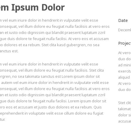
em Ipsum Dolor
 vel eum iriure dolor in hendrerit in vulputate velit esse
Date
onsequat, vel illum dolore eu feugiat nulla facilisis at vero eros
Decemb
n et iusto odio dignissim qui blandit praesent luptatum zzril
gue duis dolore te feugait nulla facilisi. At vero eos et accusam
Projec
uo dolores et ea rebum. Stet clita kasd gubergren, no sea
anctus est.
At vero
duo do
 vel eum iriure dolor in hendrerit in vulputate velit esse
ad min
nsequat, vel illum dolore eu feugiat nulla facilisis. Stet clita
exercit
gren, no sea takimata sanctus est Lorem ipsum dolor sit
aliqui
 autem vel eum iriure dolor in hendrerit in vulputate velit esse
At vero
onsequat, vel illum dolore eu feugiat nulla facilisis at vero eros
duo do
n et iusto odio dignissim qui blandit praesent luptatum zzril
gue duis dolore te feugait nulla facilisi. Lorem ipsum dolor sit
Stet cl
ero eos et accusam et justo duo dolores et ea rebum. Quis
takima
reprehenderit in voluptate velit esse cillum dolore eu fugiat
dolor s
tur.
accusam