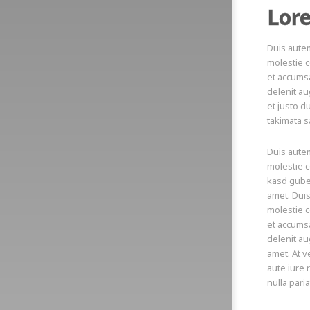
Lor
Duis autem
molestie c
et accumsa
delenit au
et justo d
takimata s
Duis autem
molestie co
kasd guber
amet. Duis
molestie c
et accumsa
delenit au
amet. At v
aute iure 
nulla paria