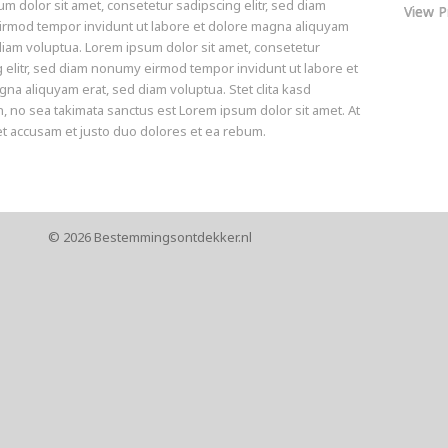
m dolor sit amet, consetetur sadipscing elitr, sed diam
View P
rmod tempor invidunt ut labore et dolore magna aliquyam
diam voluptua. Lorem ipsum dolor sit amet, consetetur
 elitr, sed diam nonumy eirmod tempor invidunt ut labore et
na aliquyam erat, sed diam voluptua. Stet clita kasd
 no sea takimata sanctus est Lorem ipsum dolor sit amet. At
t accusam et justo duo dolores et ea rebum.
©
2026 Bestemmingsontdekker.nl