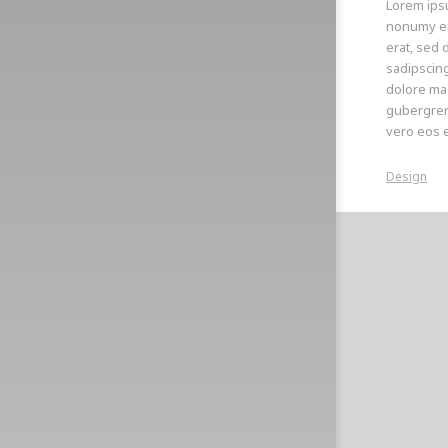
Lorem ipsu
nonumy ei
erat, sed 
sadipscing
dolore mag
gubergren,
vero eos e
Design