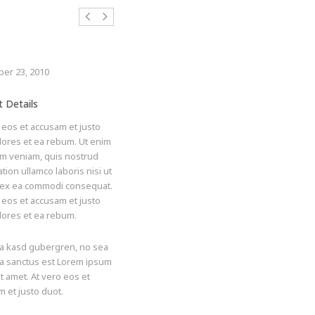
er 23, 2010
t Details
 eos et accusam et justo
lores et ea rebum. Ut enim
im veniam, quis nostrud
ation ullamco laboris nisi ut
d ex ea commodi consequat.
 eos et accusam et justo
lores et ea rebum.
ita kasd gubergren, no sea
ta sanctus est Lorem ipsum
it amet. At vero eos et
 et justo duot.